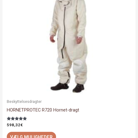
flere
varianter.
Mulighederne
kan
vælges
på
varesiden
Beskyttelsesdragter
HORNETPROTEC R720 Hornet-dragt
Vurderet
598,32
€
5.00
ud af 5
VÆLG MULIGHEDER