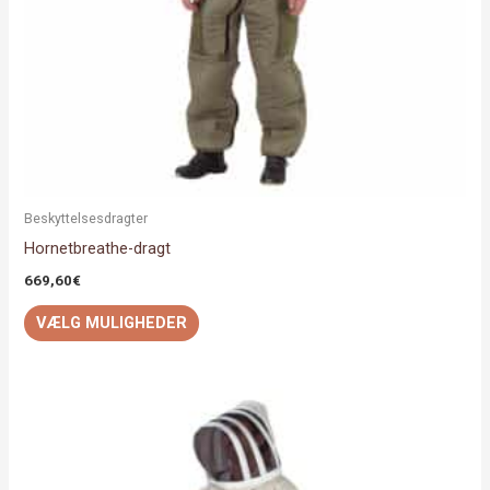
på
varesiden
Beskyttelsesdragter
Hornetbreathe-dragt
669,60
€
VÆLG MULIGHEDER
Dette
vare
har