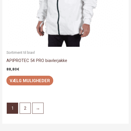
varesiden
Sortiment til biavl
APIPROTEC 54 PRO biavlerjakke
88,80
€
VÆLG MULIGHEDER
1
2
→