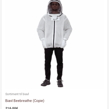
vare
har
flere
varianter.
Mulighederne
kan
vælges
på
varesiden
Sortiment til biavl
Biavl Beebreathe (Copie)
216,00
€