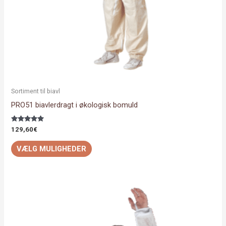
varesiden
Sortiment til biavl
PRO51 biavlerdragt i økologisk bomuld
Vurderet
129,60
€
5.00
ud af 5
VÆLG MULIGHEDER
Dette
vare
har
flere