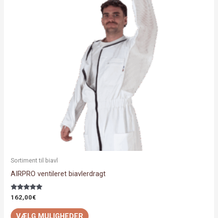
varianter.
Mulighederne
kan
vælges
på
varesiden
Sortiment til biavl
AIRPRO ventileret biavlerdragt
Vurderet
162,00
€
5.00
ud af 5
VÆLG MULIGHEDER