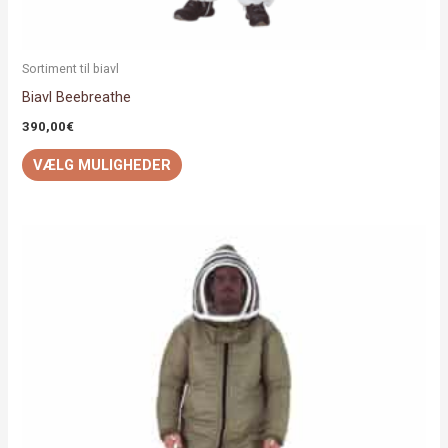
Sortiment til biavl
Biavl Beebreathe
390,00
€
VÆLG MULIGHEDER
Dette
vare
har
flere
varianter.
Mulighederne
kan
vælges