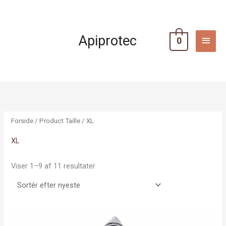
Gå
HOV
til
indholdet
Apiprotec
0
Sorted
by
latest
Forside
/ Product Taille / XL
XL
Viser 1–9 af 11 resultater
Dette