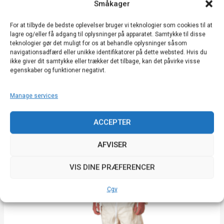
Småkager
Sortiment til biavl
For at tilbyde de bedste oplevelser bruger vi teknologier som cookies til at
APIPROTEC 51 PRO biavlerdragt
lagre og/eller få adgang til oplysninger på apparatet. Samtykke til disse
teknologier gør det muligt for os at behandle oplysninger såsom
navigationsadfærd eller unikke identifikatorer på dette websted. Hvis du
Vurderet
118,80
€
5.00
ikke giver dit samtykke eller trækker det tilbage, kan det påvirke visse
ud af 5
egenskaber og funktioner negativt.
VÆLG MULIGHEDER
Manage services
Dette
ACCEPTER
vare
har
AFVISER
flere
varianter.
VIS DINE PRÆFERENCER
Mulighederne
kan
Cgv
vælges
på