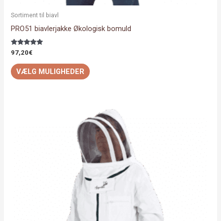
Sortiment til biavl
PRO51 biavlerjakke Økologisk bomuld
Vurderet
97,20
€
5.00
ud af 5
VÆLG MULIGHEDER
Dette
vare
har
flere
varianter.
Mulighederne
kan
vælges
på