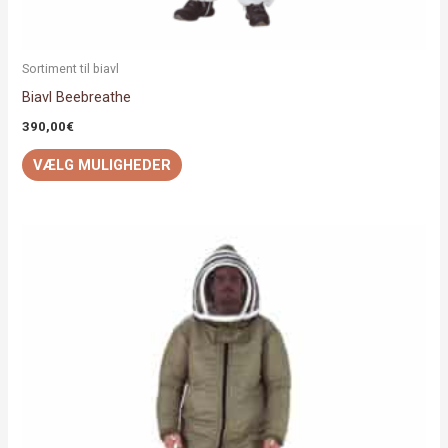
Sortiment til biavl
Biavl Beebreathe
390,00
€
VÆLG MULIGHEDER
Dette
vare
har
flere
varianter.
Mulighederne
kan
vælges