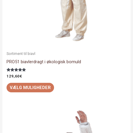
varesiden
Sortiment til biavl
PRO51 biavlerdragt i økologisk bomuld
Vurderet
129,60
€
5.00
ud af 5
VÆLG MULIGHEDER
Dette
vare
har
flere