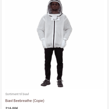
vare
har
flere
varianter.
Mulighederne
kan
vælges
på
varesiden
Sortiment til biavl
Biavl Beebreathe (Copie)
216,00
€