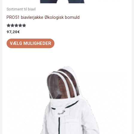
Sortiment til biavl
PRO51 biavlerjakke Økologisk bomuld
Vurderet
97,20
€
5.00
ud af 5
VÆLG MULIGHEDER
Dette
vare
har
flere
varianter.
Mulighederne
kan
vælges
på