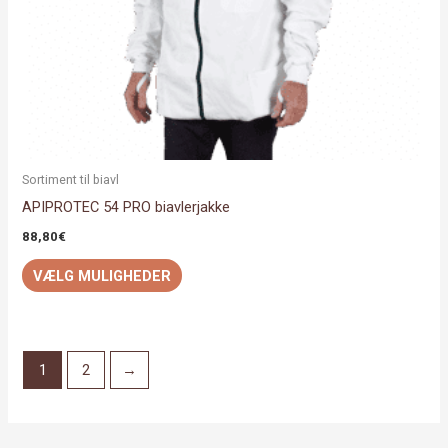
varesiden
Sortiment til biavl
APIPROTEC 54 PRO biavlerjakke
88,80
€
VÆLG MULIGHEDER
1
2
→