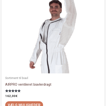
varianter.
Mulighederne
kan
vælges
på
varesiden
Sortiment til biavl
AIRPRO ventileret biavlerdragt
Vurderet
162,00
€
5.00
ud af 5
VÆLG MULIGHEDER