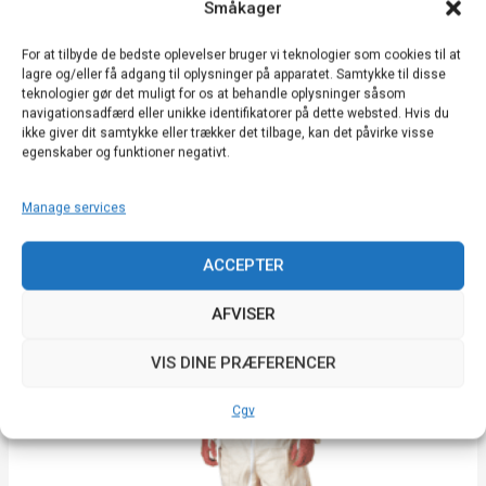
Småkager
Sortiment til biavl
For at tilbyde de bedste oplevelser bruger vi teknologier som cookies til at
APIPROTEC 51 PRO biavlerdragt
lagre og/eller få adgang til oplysninger på apparatet. Samtykke til disse
teknologier gør det muligt for os at behandle oplysninger såsom
navigationsadfærd eller unikke identifikatorer på dette websted. Hvis du
Vurderet
118,80
€
5.00
ikke giver dit samtykke eller trækker det tilbage, kan det påvirke visse
ud af 5
egenskaber og funktioner negativt.
VÆLG MULIGHEDER
Manage services
Dette
ACCEPTER
vare
har
AFVISER
flere
varianter.
VIS DINE PRÆFERENCER
Mulighederne
kan
Cgv
vælges
på