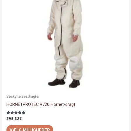
flere
varianter.
Mulighederne
kan
vælges
på
varesiden
Beskyttelsesdragter
HORNETPROTEC R720 Hornet-dragt
Vurderet
598,32
€
5.00
ud af 5
VÆLG MULIGHEDER