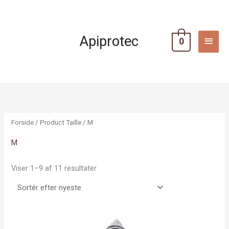
Gå
HOV
til
indholdet
Apiprotec
0
Sorted
by
latest
Forside
/ Product Taille / M
M
Viser 1–9 af 11 resultater
Dette