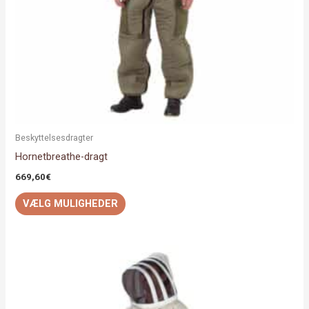
på
varesiden
Beskyttelsesdragter
Hornetbreathe-dragt
669,60
€
VÆLG MULIGHEDER
Dette
vare
har