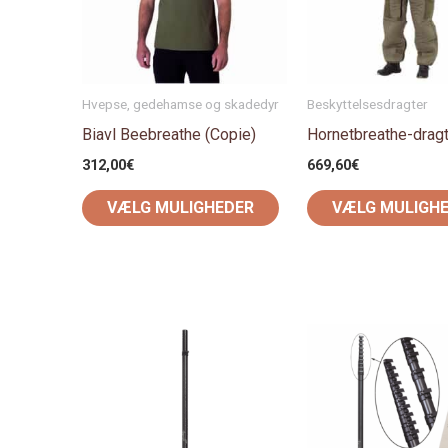
varianter.
Mulighederne
kan
vælges
Hvepse, gedehamse og skadedyr
Beskyttelsesdragter
på
Biavl Beebreathe (Copie)
Hornetbreathe-drag
varesiden
312,00
€
669,60
€
VÆLG MULIGHEDER
VÆLG MULIGH