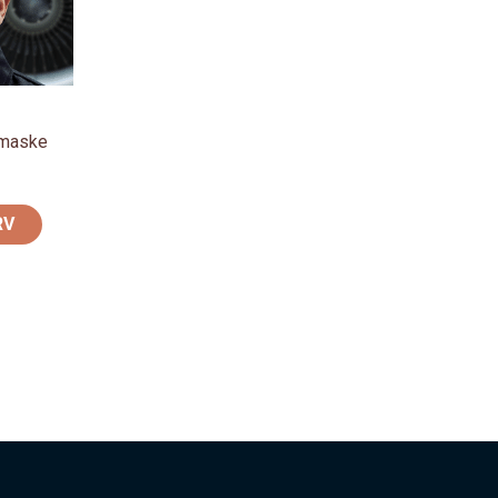
smaske
RV