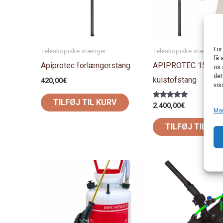
For
Teleskopiske stænger
Teleskopiske stænger
få 
Apiprotec forlængerstang
APIPROTEC 15M
os 
det
kulstofstang
420,00
€
vis
TILFØJ TIL KURV
Vurderet
2.400,00
€
Ma
5.00
ud af 5
TILFØJ TIL KU