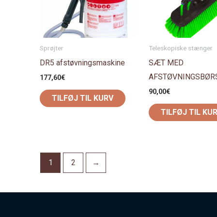
Sprøjter
Teleskopiske stænger
DR5 afstøvningsmaskine
SÆT MED
AFSTØVNINGSBØR
177,60
€
90,00
€
TILFØJ TIL KURV
TILFØJ TIL KU
1
2
→