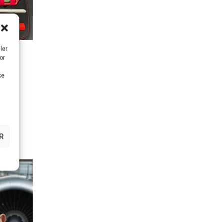
ler
or
ke
RV
R