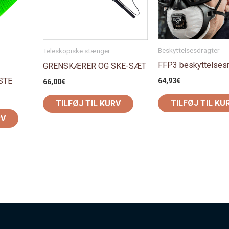
Beskyttelsesdragter
Teleskopiske stænger
FFP3 beskyttelse
GRENSKÆRER OG SKE-SÆT
STE
64,93
€
66,00
€
TILFØJ TIL KU
TILFØJ TIL KURV
RV