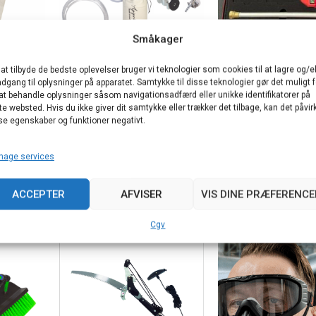
Småkager
 at tilbyde de bedste oplevelser bruger vi teknologier som cookies til at lagre og/el
Teleskopiske stænger
Sprøjter
adgang til oplysninger på apparatet. Samtykke til disse teknologier gør det muligt f
Bremsesæt til APIPROTEC-
Vespikill DHP40
at behandle oplysninger såsom navigationsadfærd eller unikke identifikatorer på
te websted. Hvis du ikke giver dit samtykke eller trækker det tilbage, kan det påvir
teleskopstang
pulversprøjte
se egenskaber og funktioner negativt.
780,00
€
Vurderet
588,00
€
nage services
5.00
TILFØJ TIL KU
ud af 5
RV
TILFØJ TIL KURV
ACCEPTER
AFVISER
VIS DINE PRÆFERENCE
Cgv