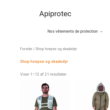
Gå
til
Apiprotec
indholdet
Nos vêtements de protection
Forside
/ Shop hvepse og skadedyr
Shop hvepse og skadedyr
Sorted
by
Viser 1–12 af 21 resultater
latest
Dette
vare
har
flere