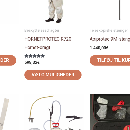
varianter.
varianter.
Mulighederne
Mulighederne
kan
kan
vælges
vælges
Beskyttelsesdragter
Teleskopiske stænger
på
på
t
HORNETPROTEC R720
Apiprotec 9M-stan
varesiden
varesiden
Hornet-dragt
1.440,00
€
EDER
TILFØJ TIL KU
Vurderet
598,32
€
5.00
ud af 5
VÆLG MULIGHEDER