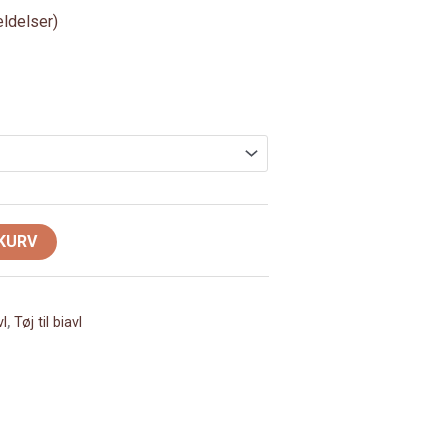
ldelser)
 KURV
vl
,
Tøj til biavl