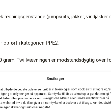
 beklædningsgenstande (jumpsuits, jakker, vindjakker o
er opført i kategorien PPE2.
0 gram. Twillvævningen er modstandsdygtig over for
or slid og rivning. Ideel til tung brug.
Småkager
 at tilbyde de bedste oplevelser bruger vi teknologier som cookies til at lagre og/el
og godt ventileret, perfekt til optimal brug om so
adgang til oplysninger på apparatet. Samtykke til disse teknologier gør det muligt f
at behandle oplysninger såsom navigationsadfærd eller unikke identifikatorer på
te websted. Hvis du ikke giver dit samtykke eller trækker det tilbage, kan det påvir
se egenskaber og funktioner negativt.