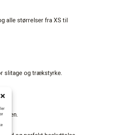
g alle størrelser fra XS til
 slitage og trækstyrke.
ler
mmeren.
or
ke