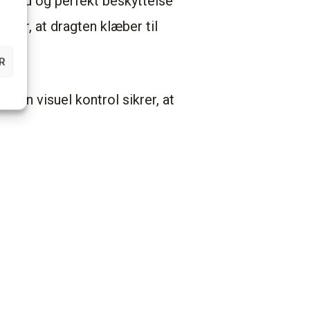
lighed og perfekt beskyttelse
drer, at dragten klæber til
R
tern visuel kontrol sikrer, at