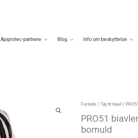
Apiprotec-partnere
Blog
Info om beskyttelse
PRO51
Forside
/
Tøj til biavl
/ PRO51
biavlerjakke
PRO51 biavler
Økologisk
bomuld
bomuld