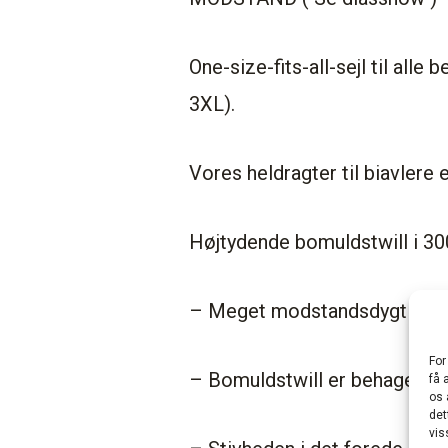
One-size-fits-all-sejl til alle
3XL).
Vores heldragter til biavlere 
Højtydende bomuldstwill i 30
– Meget modstandsdygtig over f
For
– Bomuldstwill er behageligt 
få 
os 
det
vis