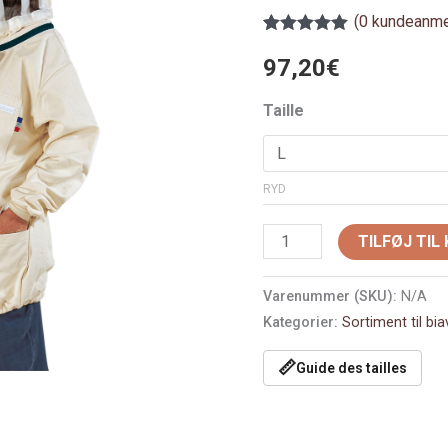
antal
(
0
kundeanme
Bedømt
1
som
97,20
5.00
€
ud af 5
baseret på
Taille
kundebedømmelse
RYD
TILFØJ TIL
Varenummer (SKU):
N/A
Kategorier:
Sortiment til bia
📏
Guide des tailles