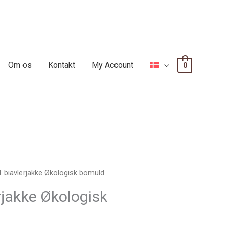
Om os
Kontakt
My Account
0
 biavlerjakke Økologisk bomuld
jakke Økologisk