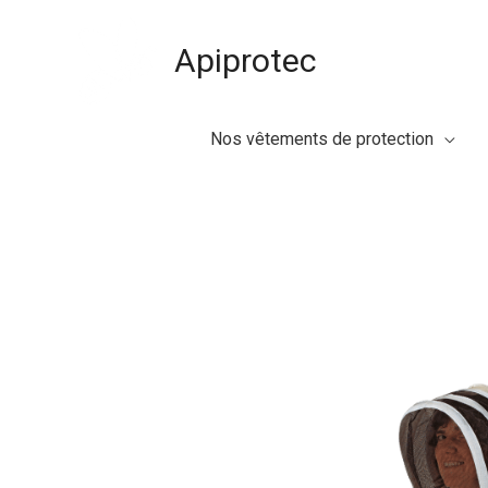
Gå
til
Apiprotec
indholdet
Nos vêtements de protection