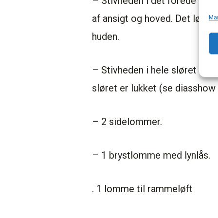
– Stivheden i det forede bomu
af ansigt og hoved. Det løstsi
Ma
huden.
– Stivheden i hele sløret sikr
sløret er lukket (se diasshow
– 2 sidelommer.
– 1 brystlomme med lynlås.
. 1 lomme til rammeløft