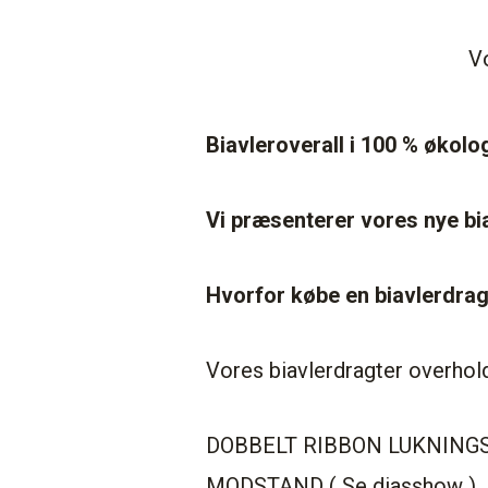
Vo
Biavleroverall i 100 % økol
Vi præsenterer vores nye bi
Hvorfor købe en biavlerdrag
Vores biavlerdragter overhol
DOBBELT RIBBON LUKNING
MODSTAND ( Se diasshow )