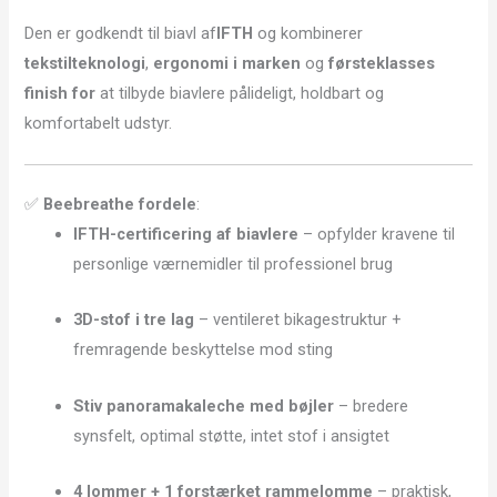
Den er godkendt til biavl af
IFTH
og kombinerer
tekstilteknologi
,
ergonomi i marken
og
førsteklasses
finish for
at tilbyde biavlere pålideligt, holdbart og
komfortabelt udstyr.
✅
Beebreathe fordele
:
IFTH-certificering af biavlere
– opfylder kravene til
personlige værnemidler til professionel brug
3D-stof i tre lag
– ventileret bikagestruktur +
fremragende beskyttelse mod sting
Stiv panoramakaleche med bøjler
– bredere
synsfelt, optimal støtte, intet stof i ansigtet
4 lommer + 1 forstærket rammelomme
– praktisk,