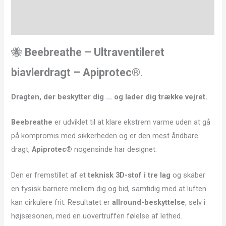
Yderligere information
Anmeldelser (0)
🐝
Beebreathe – Ultraventileret
biavlerdragt – Apiprotec®
.
Dragten, der beskytter dig … og lader dig trække vejret.
Beebreathe
er udviklet til at klare ekstrem varme uden at gå
på kompromis med sikkerheden og er den mest åndbare
dragt,
Apiprotec®
nogensinde har designet.
Den er fremstillet af et
teknisk 3D-stof i tre lag
og skaber
en fysisk barriere mellem dig og bid, samtidig med at luften
kan cirkulere frit. Resultatet er
allround-beskyttelse
, selv i
højsæsonen, med en uovertruffen følelse af lethed.