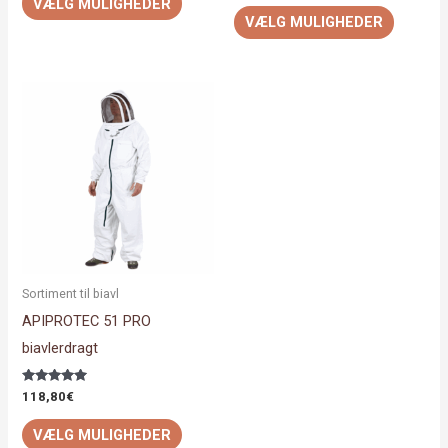
VÆLG MULIGHEDER
ud af 5
VÆLG MULIGHEDER
Dette
vare
har
flere
varianter.
Mulighederne
kan
vælges
Sortiment til biavl
på
APIPROTEC 51 PRO
varesiden
biavlerdragt
Vurderet
118,80
€
5.00
ud af 5
VÆLG MULIGHEDER