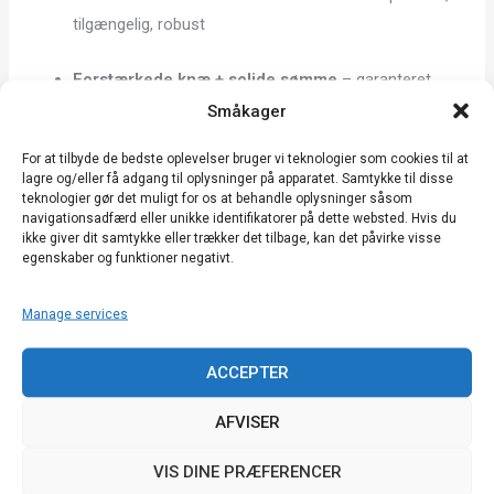
tilgængelig, robust
Forstærkede knæ + solide sømme
– garanteret
holdbarhed selv ved intensiv brug
Småkager
For at tilbyde de bedste oplevelser bruger vi teknologier som cookies til at
Dobbelt lynlås + velcroflap
– sikker og nem at tage
lagre og/eller få adgang til oplysninger på apparatet. Samtykke til disse
på
teknologier gør det muligt for os at behandle oplysninger såsom
navigationsadfærd eller unikke identifikatorer på dette websted. Hvis du
ikke giver dit samtykke eller trækker det tilbage, kan det påvirke visse
Elastiske manchetter og ankler + fodstropper
–
egenskaber og funktioner negativt.
perfekt pasform, ingen slaphed
Manage services
🧵
Apiprotec®-kvalitet
ACCEPTER
Beebreathe
er designet i Frankrig og fremstillet i Europa og
drager fordel af vores løbende engagement
i
AFVISER
, der beskytter biavlere
med højtydende, komfortabelt og
VIS DINE PRÆFERENCER
slidstærkt teknisk tøj i samarbejde med fagfolk i marken.