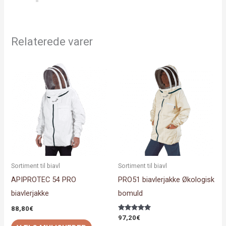
Relaterede varer
Dette
Dette
vare
vare
har
har
flere
flere
varianter.
varianter
Mulighederne
Mulighe
kan
kan
vælges
vælges
Sortiment til biavl
Sortiment til biavl
på
på
APIPROTEC 54 PRO
PRO51 biavlerjakke Økologisk
varesiden
varesid
biavlerjakke
bomuld
88,80
€
Vurderet
97,20
€
5.00